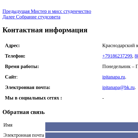
Навигация
Предыдущая
Предыдущая
Мистер и мисс студенчество
Следующая
запись:
Далее
Cобрание студсовета
по
запись:
записям
Контактная информация
Адрес:
Краснодарский к
Телефон:
+79186237299
,
8
Время работы:
Понедельник – Пя
Сайт
:
ipitanapa.ru
.
Электронная почта:
ipitanapa@bk.ru
.
Мы в cоциальных сетях :
-
Обратная связь
Имя
Электронная почта