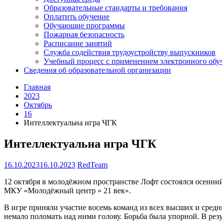
Образовательные стандарты и требования
Оплатить обучение
Обучающие программы
Пожарная безопасность
Расписание занятий
Служба содействия трудоустройству выпускников
Учебный процесс с применением электронного обу
Сведения об образовательной организации
Главная
2023
Октябрь
16
Интеллектуальна игра ЧГК
Интеллектуальна игра ЧГК
16.10.2023
16.10.2023
RedTeam
12 октября в молодёжном пространстве Лофт состоялся осенни
МКУ «Молодёжный центр » 21 век».
В игре приняли участие восемь команд из всех высших и сре
немало поломать над ними голову. Борьба была упорной. В рез