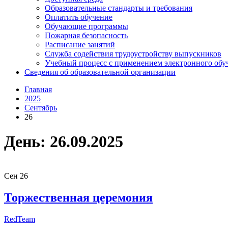
Образовательные стандарты и требования
Оплатить обучение
Обучающие программы
Пожарная безопасность
Расписание занятий
Служба содействия трудоустройству выпускников
Учебный процесс с применением электронного обу
Сведения об образовательной организации
Главная
2025
Сентябрь
26
День:
26.09.2025
Сен
26
Торжественная церемония
RedTeam