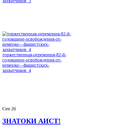
захватчиков_3
торжественная-церемония-82-й-
годовщине-освобождения-от-
немецко—фашистских-
захватчиков_4
Сен
26
ЗНАТОКИ АИСТ!