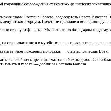
-й годовщине освобождения от немецко- фашистских захватчико
очия главы Светлана Балаева, председатель Совета Вячеслав В
, депутатского корпуса, Почетные граждане и все неравнодушн
и всю страну от фашизма. Мы бесконечно благодарны каждому, к
 на страницах книг и в музейных экспозициях, а главное, в наш
авать ее через поколения молодёжи! — отметил Вячеслав Вовк.
жить в спокойном мире и заниматься любимым делом. Слова бла
ять память и героях! — добавила Светлана Балаева