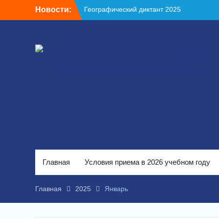
Перейти
Новости:
Географический диктант 2025
к
Торжественная церемония
содержимому
ЗНАТОКИ АИСТ!
Главная
Условия приема в 2026 учебном году
Главная
2025
Январь