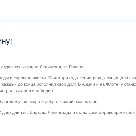
ину!
 отдавших жизнь за Ленинград, за Родину.
авды и справедливости. Почти три года ленинградцы защищали сво
 каждый до конца исполнил свой долг. В Армии и на Флоте, у станко
инград выстоял и победил.
благополучия, мира и добра. Низкий вам поклон!
72 дня) длилась Блокада Ленинграда и стала самой кровопролитной