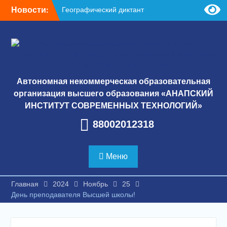
Перейти
В
Новости:
Географический диктант
к
2025
содержимому
Торжественная
церемония
ЗНАТОКИ АИСТ!
Автономная некоммерческая образовательная
организация высшего образования «АНАПСКИЙ
ИНСТИТУТ СОВРЕМЕННЫХ ТЕХНОЛОГИЙ»
88002012318
Меню
Главная
2024
Ноябрь
25
День преподавателя Высшей школы!