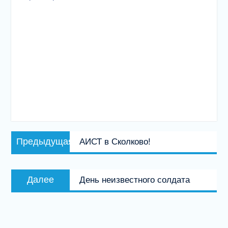
Навигация
Предыдущая
Предыдущая
АИСТ в Сколково!
по
запись:
записям
Следующая
Далее
День неизвестного солдата
запись: