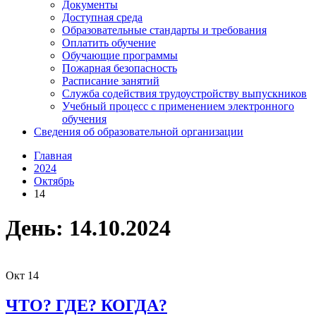
Документы
Доступная среда
Образовательные стандарты и требования
Оплатить обучение
Обучающие программы
Пожарная безопасность
Расписание занятий
Служба содействия трудоустройству выпускников
Учебный процесс с применением электронного
обучения
Сведения об образовательной организации
Главная
2024
Октябрь
14
День:
14.10.2024
Окт
14
ЧТО? ГДЕ? КОГДА?