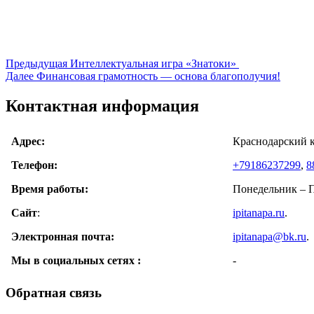
Навигация
Предыдущая
Предыдущая
Интеллектуальная игра «Знатоки»
Следующая
запись:
Далее
Финансовая грамотность — основа благополучия!
по
запись:
записям
Контактная информация
Адрес:
Краснодарский к
Телефон:
+79186237299
,
8
Время работы:
Понедельник – Пя
Сайт
:
ipitanapa.ru
.
Электронная почта:
ipitanapa@bk.ru
.
Мы в cоциальных сетях :
-
Обратная связь