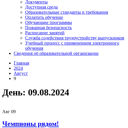
Документы
Доступная среда
Образовательные стандарты и требования
Оплатить обучение
Обучающие программы
Пожарная безопасность
Расписание занятий
Служба содействия трудоустройству выпускников
Учебный процесс с применением электронного
обучения
Сведения об образовательной организации
Главная
2024
Август
9
День:
09.08.2024
Авг
09
Чемпионы рядом!